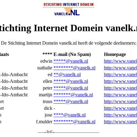
tichting Internet Domein vanelk.
De Stichting Internet Domein vanelk.nl heeft de volgende deelnemers:
aats
****
E-mail (No Spam)
Homepage
edwin
*****@vanelk.nl
http://www.vane
nathalie
********@vanelk.nl
http://www.vanel
k-Ido-Ambacht
ed
**@vanelk.nl
http://www.vanel
k-Ido-Ambacht
ellen
*****@vanelk.nl
http://www.vanel
k-Ido-Ambacht
peter
*****@vanelk.nl
http://www.vanel
k-Ido-Ambacht
martijn
*******@vanelk.nl
http://www.vanel
et
truus
*****@vanelk.nl
http://www.vanel
et
dick
-
http://www.vanel
m
jose
****@vanelk.nl
http://www.vanel
m
f.mulder
********@vanelk.nl
http://www.vanel