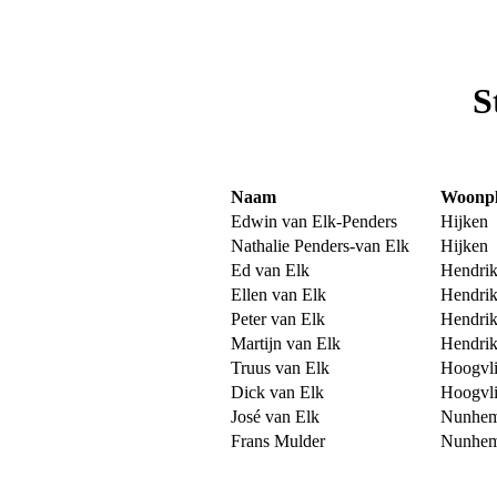
S
Naam
Woonpl
Edwin van Elk-Penders
Hijken
Nathalie Penders-van Elk
Hijken
Ed van Elk
Hendri
Ellen van Elk
Hendri
Peter van Elk
Hendri
Martijn van Elk
Hendri
Truus van Elk
Hoogvli
Dick van Elk
Hoogvli
José van Elk
Nunhe
Frans Mulder
Nunhe